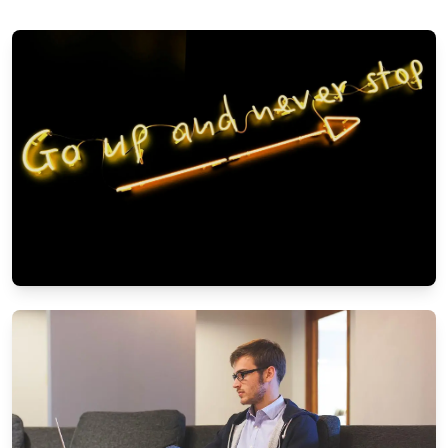
KARRIERE & ARBEIT
Work-Life-Balance: So finden Sie das
Gleichgewicht
5/11/2025
Von
Markus Wagner