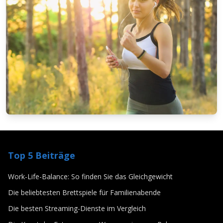
Die besten Streaming-Dienste im Vergleich
4/1/2025
Von
Stefan Brandt
LEBENSSTIL
Die Kunst der Entspannung: Wege zur
Top 5 Beiträge
inneren Ruhe
3/28/2025
Von
Lars Baumann
Work-Life-Balance: So finden Sie das Gleichgewicht
Die beliebtesten Brettspiele für Familienabende
Die besten Streaming-Dienste im Vergleich