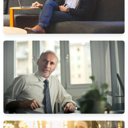
UNTERHALTUNG & MEDIEN
Die beliebtesten Brettspiele für
Familienabende
4/10/2025
Von
Stefan Brandt
UNTERHALTUNG & MEDIEN