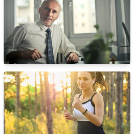
Familienabende
4/10/2025
Von
Stefan Brandt
UNTERHALTUNG & MEDIEN
Die besten Streaming-Dienste im Vergleich
4/1/2025
Von
Stefan Brandt