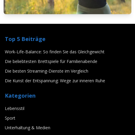
LEBENSSTIL
Die Kunst der Entspannung: Wege zur
Top 5 Beiträge
inneren Ruhe
3/28/2025
Von
Lars Baumann
Work-Life-Balance: So finden Sie das Gleichgewicht
Die beliebtesten Brettspiele für Familienabende
Die besten Streaming-Dienste im Vergleich
Die Kunst der Entspannung: Wege zur inneren Ruhe
Kategorien
Lebensstil
Sport
Unterhaltung & Medien