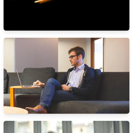
KARRIERE & ARBEIT
Work-Life-Balance: So finden Sie das
Gleichgewicht
5/11/2025
Von
Markus Wagner
UNTERHALTUNG & MEDIEN
Die beliebtesten Brettspiele für