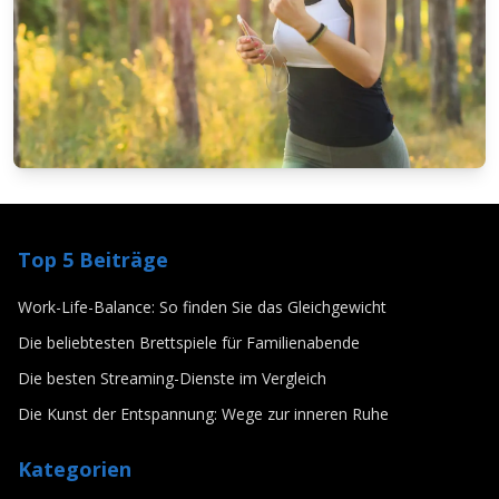
LEBENSSTIL
Die Kunst der Entspannung: Wege zur
Top 5 Beiträge
inneren Ruhe
3/28/2025
Von
Lars Baumann
Work-Life-Balance: So finden Sie das Gleichgewicht
Die beliebtesten Brettspiele für Familienabende
Die besten Streaming-Dienste im Vergleich
Die Kunst der Entspannung: Wege zur inneren Ruhe
Kategorien