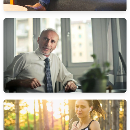
UNTERHALTUNG & MEDIEN
Die beliebtesten Brettspiele für
Familienabende
4/10/2025
Von
Stefan Brandt
UNTERHALTUNG & MEDIEN
Die besten Streaming-Dienste im Vergleich
4/1/2025
Von
Stefan Brandt