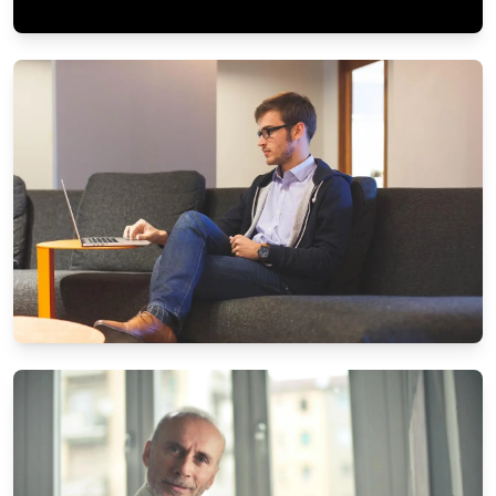
KARRIERE & ARBEIT
Work-Life-Balance: So finden Sie das
Gleichgewicht
5/11/2025
Von
Markus Wagner
UNTERHALTUNG & MEDIEN
Die beliebtesten Brettspiele für
Familienabende
4/10/2025
Von
Stefan Brandt