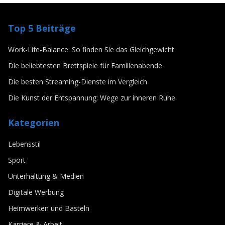
LEBENSSTIL
Die Kunst der Entspannung: Wege zur
Top 5 Beiträge
inneren Ruhe
3/28/2025
Von
Lars Baumann
Work-Life-Balance: So finden Sie das Gleichgewicht
Die beliebtesten Brettspiele für Familienabende
Die besten Streaming-Dienste im Vergleich
Die Kunst der Entspannung: Wege zur inneren Ruhe
Kategorien
Lebensstil
Sport
Unterhaltung & Medien
Digitale Werbung
Heimwerken und Basteln
Karriere & Arbeit